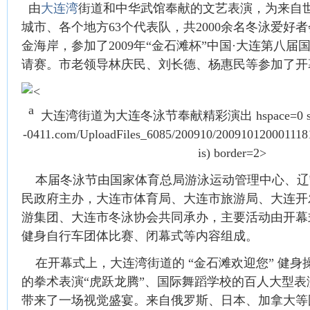
由
大连湾
街道和中华武馆奉献的文艺表演，为来自世
城市、各个地方63个代表队，共2000余名冬泳爱好
金海岸，参加了2009年“金石滩杯”中国·大连第八
请赛。市老领导林庆民、刘长德、杨惠民等参加了开
大连湾街道为大连冬泳节奉献精彩演出 hspace=0 src="htt
-0411.com/UploadFiles_6085/200910/2009101200011181.
is) border=2>
本届冬泳节由国家体育总局游泳运动管理中心、辽
民政府主办，大连市体育局、大连市旅游局、大连开
游集团、大连市冬泳协会共同承办，主要活动由开幕
健身自行车团体比赛、闭幕式等内容组成。
在开幕式上，大连湾街道的 “金石滩欢迎您” 健身
的拳术表演“虎跃龙腾”、国际舞蹈学校的百人大型表
带来了一场视觉盛宴。来自俄罗斯、日本、加拿大等