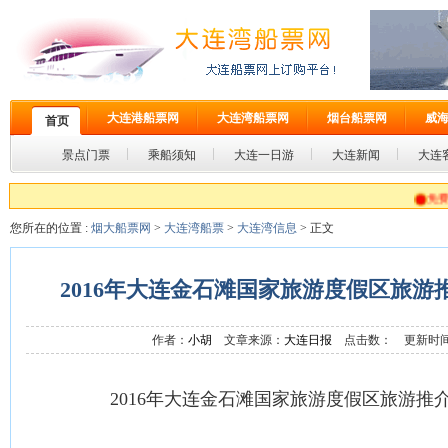
大连港船票网
大连湾船票网
烟台船票网
威
首页
景点门票
乘船须知
大连一日游
大连新闻
大连
免费预订,免
您所在的位置 :
烟大船票网
>
大连湾船票
>
大连湾信息
> 正文
2016年大连金石滩国家旅游度假区旅游
作者：
小胡
文章来源：
大连日报
点击数：
更新时间：2
2016年大连金石滩国家旅游度假区旅游推